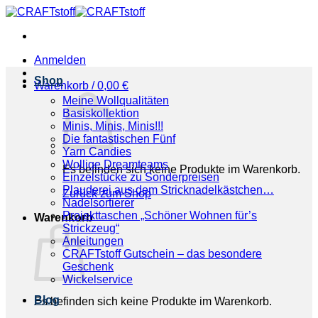
Zum
Inhalt
springen
Anmelden
Shop
Warenkorb /
0,00
€
Meine Wollqualitäten
Basiskollektion
Minis, Minis, Minis!!!
Die fantastischen Fünf
Yarn Candies
Wollige Dreamteams
Es befinden sich keine Produkte im Warenkorb.
Einzelstücke zu Sonderpreisen
Plauderei aus dem Stricknadelkästchen…
Zurück zum Shop
Nadelsortierer
Projekttaschen „Schöner Wohnen für’s
Warenkorb
Strickzeug“
Anleitungen
CRAFTstoff Gutschein – das besondere
Geschenk
Wickelservice
Blog
Es befinden sich keine Produkte im Warenkorb.