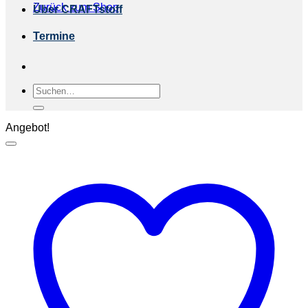
Zurück zum Shop
Über CRAFTstoff
Termine
Suchen
nach:
Angebot!