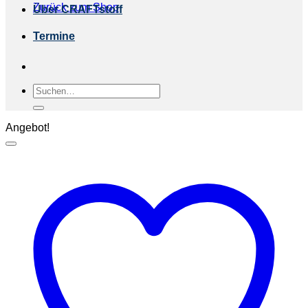
Zurück zum Shop
Über CRAFTstoff
Termine
Suchen
nach:
Angebot!