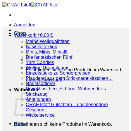
Zum
Inhalt
springen
Anmelden
Shop
Warenkorb /
0,00
€
Meine Wollqualitäten
Basiskollektion
Minis, Minis, Minis!!!
Die fantastischen Fünf
Yarn Candies
Wollige Dreamteams
Es befinden sich keine Produkte im Warenkorb.
Einzelstücke zu Sonderpreisen
Plauderei aus dem Stricknadelkästchen…
Zurück zum Shop
Nadelsortierer
Projekttaschen „Schöner Wohnen für’s
Warenkorb
Strickzeug“
Anleitungen
CRAFTstoff Gutschein – das besondere
Geschenk
Wickelservice
Blog
Es befinden sich keine Produkte im Warenkorb.