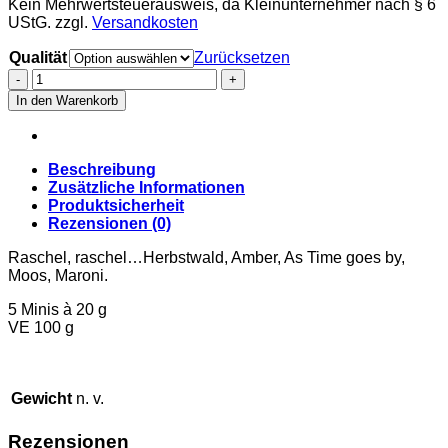
Kein Mehrwertsteuerausweis, da Kleinunternehmer nach § 6
UStG.
zzgl.
Versandkosten
Qualität
Zurücksetzen
Die
fantastischen
In den Warenkorb
Fünf
-
Herbstlaub
Menge
Beschreibung
Zusätzliche Informationen
Produktsicherheit
Rezensionen (0)
Raschel, raschel…Herbstwald, Amber, As Time goes by,
Moos, Maroni.
5 Minis à 20 g
VE 100 g
Gewicht
n. v.
Rezensionen