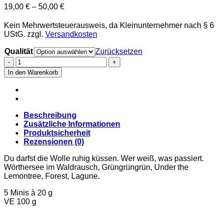
19,00
€
–
50,00
€
Kein Mehrwertsteuerausweis, da Kleinunternehmer nach § 6
UStG.
zzgl.
Versandkosten
Qualität
Zurücksetzen
Die
fantastischen
In den Warenkorb
Fünf
-
Froschkönig
Menge
Beschreibung
Zusätzliche Informationen
Produktsicherheit
Rezensionen (0)
Du darfst die Wolle ruhig küssen. Wer weiß, was passiert.
Wörthersee im Waldrausch, Grüngrüngrün, Under the
Lemontree, Forest, Lagune.
5 Minis à 20 g
VE 100 g