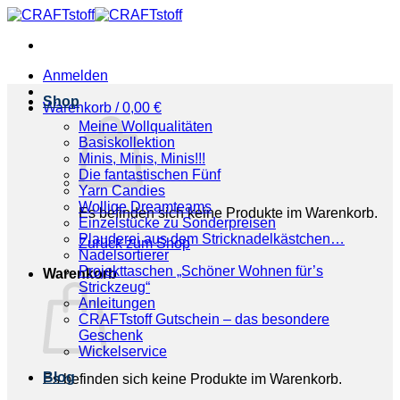
Zum
Inhalt
springen
Anmelden
Shop
Warenkorb /
0,00
€
Meine Wollqualitäten
Basiskollektion
Minis, Minis, Minis!!!
Die fantastischen Fünf
Yarn Candies
Wollige Dreamteams
Es befinden sich keine Produkte im Warenkorb.
Einzelstücke zu Sonderpreisen
Plauderei aus dem Stricknadelkästchen…
Zurück zum Shop
Nadelsortierer
Projekttaschen „Schöner Wohnen für’s
Warenkorb
Strickzeug“
Anleitungen
CRAFTstoff Gutschein – das besondere
Geschenk
Wickelservice
Blog
Es befinden sich keine Produkte im Warenkorb.