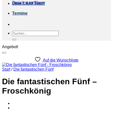
Zurück zum Shop
Über CRAFTstoff
Termine
Suchen
nach:
Angebot!
Auf die Wunschliste
Start
/
Die fantastischen Fünf
Die fantastischen Fünf –
Froschkönig