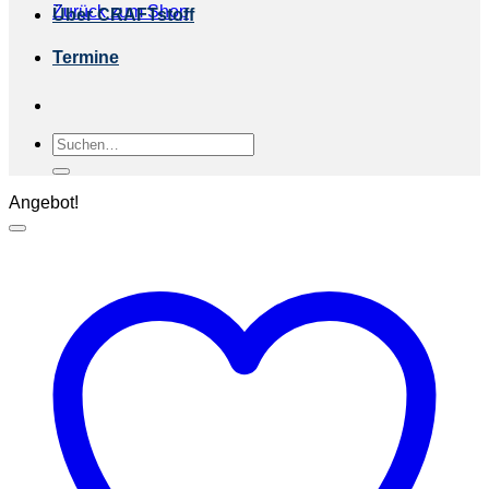
Zurück zum Shop
Über CRAFTstoff
Termine
Suchen
nach:
Angebot!