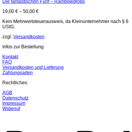
Die fantastischen Fünf – Rainbowdrops
19,00
€
–
50,00
€
Kein Mehrwertsteuerausweis, da Kleinunternehmer nach § 6
UStG.
zzgl.
Versandkosten
Infos zur Bestellung
Kontakt
FAQ
Versandkosten und Lieferung
Zahlungsarten
Rechtliches
AGB
Datenschutz
Impressum
Widerruf
P