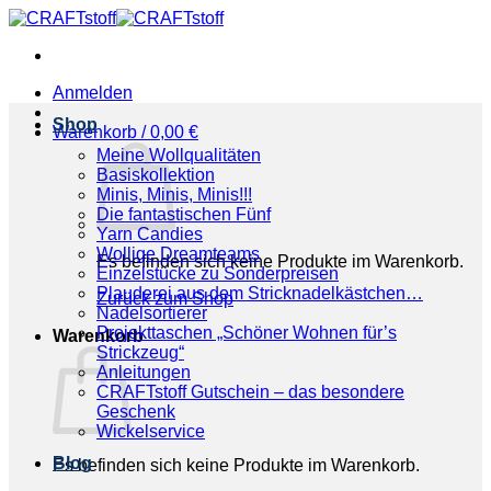
Zum
Inhalt
springen
Anmelden
Shop
Warenkorb /
0,00
€
Meine Wollqualitäten
Basiskollektion
Minis, Minis, Minis!!!
Die fantastischen Fünf
Yarn Candies
Wollige Dreamteams
Es befinden sich keine Produkte im Warenkorb.
Einzelstücke zu Sonderpreisen
Plauderei aus dem Stricknadelkästchen…
Zurück zum Shop
Nadelsortierer
Projekttaschen „Schöner Wohnen für’s
Warenkorb
Strickzeug“
Anleitungen
CRAFTstoff Gutschein – das besondere
Geschenk
Wickelservice
Blog
Es befinden sich keine Produkte im Warenkorb.