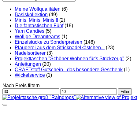
Meine Wollqualitäten
(6)
Basiskollektion
(49)
Minis, Minis, Minis!!!
(2)
Die fantastischen Fünf
(18)
Yarn Candies
(5)
Wollige Dreamteams
(1)
Einzelstücke zu Sonderpreisen
(146)
Plauderei aus dem Stricknadelkästchen...
(23)
Nadelsortierer
(3)
Projekttaschen "Schöner Wohnen für's Strickzeug"
(2)
Anleitungen
(20)
CRAFTstoff Gutschein - das besondere Geschenk
(1)
Wickelservice
(1)
Nach Preis filtern
Min.
Max.
Filter
Preis
Preis