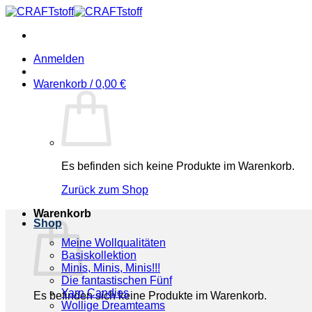
Zum
Inhalt
springen
Anmelden
Warenkorb /
0,00
€
Es befinden sich keine Produkte im Warenkorb.
Zurück zum Shop
Warenkorb
Shop
Meine Wollqualitäten
Basiskollektion
Minis, Minis, Minis!!!
Die fantastischen Fünf
Yarn Candies
Es befinden sich keine Produkte im Warenkorb.
Wollige Dreamteams