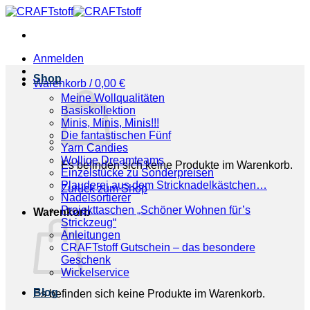
Zum
Inhalt
springen
Anmelden
Shop
Warenkorb /
0,00
€
Meine Wollqualitäten
Basiskollektion
Minis, Minis, Minis!!!
Die fantastischen Fünf
Yarn Candies
Wollige Dreamteams
Es befinden sich keine Produkte im Warenkorb.
Einzelstücke zu Sonderpreisen
Plauderei aus dem Stricknadelkästchen…
Zurück zum Shop
Nadelsortierer
Projekttaschen „Schöner Wohnen für’s
Warenkorb
Strickzeug“
Anleitungen
CRAFTstoff Gutschein – das besondere
Geschenk
Wickelservice
Blog
Es befinden sich keine Produkte im Warenkorb.