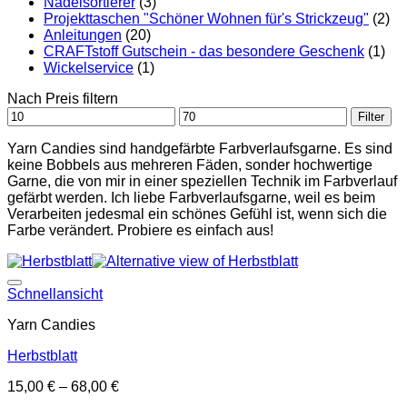
Nadelsortierer
(3)
Projekttaschen "Schöner Wohnen für's Strickzeug"
(2)
Anleitungen
(20)
CRAFTstoff Gutschein - das besondere Geschenk
(1)
Wickelservice
(1)
Nach Preis filtern
Min.
Max.
Filter
Preis
Preis
Yarn Candies sind handgefärbte Farbverlaufsgarne. Es sind
keine Bobbels aus mehreren Fäden, sonder hochwertige
Garne, die von mir in einer speziellen Technik im Farbverlauf
gefärbt werden. Ich liebe Farbverlaufsgarne, weil es beim
Verarbeiten jedesmal ein schönes Gefühl ist, wenn sich die
Farbe verändert. Probiere es einfach aus!
Auf die Wunschliste
Schnellansicht
Yarn Candies
Herbstblatt
15,00
€
–
68,00
€