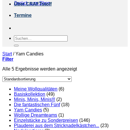
Zurück zum Shop
Über CRAFTstoff
Termine
Suchen
nach:
Start
/
Yarn Candies
Filter
Alle 5 Ergebnisse werden angezeigt
Meine Wollqualitäten
(6)
Basiskollektion
(49)
Minis, Minis, Minis!!!
(2)
Die fantastischen Fünf
(18)
Yarn Candies
(5)
Wollige Dreamteams
(1)
Einzelstücke zu Sonderpreisen
(146)
Plauderei aus dem Stricknadelkästchen...
(23)