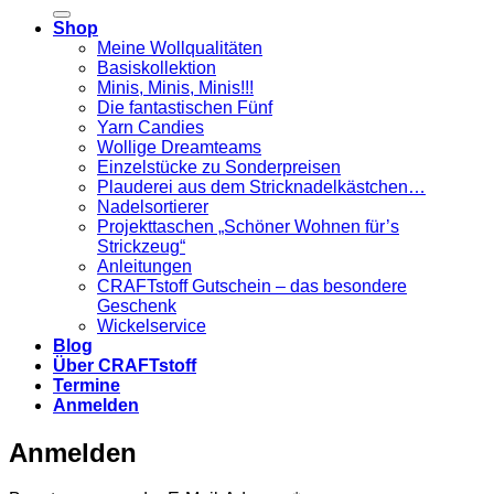
nach:
Shop
Meine Wollqualitäten
Basiskollektion
Minis, Minis, Minis!!!
Die fantastischen Fünf
Yarn Candies
Wollige Dreamteams
Einzelstücke zu Sonderpreisen
Plauderei aus dem Stricknadelkästchen…
Nadelsortierer
Projekttaschen „Schöner Wohnen für’s
Strickzeug“
Anleitungen
CRAFTstoff Gutschein – das besondere
Geschenk
Wickelservice
Blog
Über CRAFTstoff
Termine
Anmelden
Anmelden