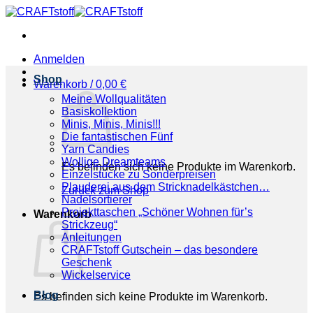
Zum
Inhalt
springen
Anmelden
Shop
Warenkorb /
0,00
€
Meine Wollqualitäten
Basiskollektion
Minis, Minis, Minis!!!
Die fantastischen Fünf
Yarn Candies
Wollige Dreamteams
Es befinden sich keine Produkte im Warenkorb.
Einzelstücke zu Sonderpreisen
Plauderei aus dem Stricknadelkästchen…
Zurück zum Shop
Nadelsortierer
Projekttaschen „Schöner Wohnen für’s
Warenkorb
Strickzeug“
Anleitungen
CRAFTstoff Gutschein – das besondere
Geschenk
Wickelservice
Blog
Es befinden sich keine Produkte im Warenkorb.