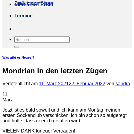
Zurück zum Shop
Über CRAFTstoff
Termine
Suchen
nach:
Was gibt es Neues ?
Mondrian in den letzten Zügen
Veröffentlicht am
11. März 2021
22. Februar 2022
von
sandra
11
März
Jetzt ist es bald soweit und ich kann am Montag meinen
ersten Sockenclub verschicken. Ich bin schon so aufgeregt
und hoffe, dass er euch gefallen wird.
VIELEN DANK für euer Vertrauen!