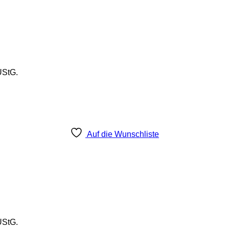
UStG.
Auf die Wunschliste
UStG.