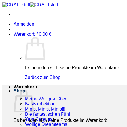
Zum
Inhalt
springen
Anmelden
Warenkorb /
0,00
€
Es befinden sich keine Produkte im Warenkorb.
Zurück zum Shop
Warenkorb
Shop
Meine Wollqualitäten
Basiskollektion
Minis, Minis, Minis!!!
Die fantastischen Fünf
Yarn Candies
Es befinden sich keine Produkte im Warenkorb.
Wollige Dreamteams