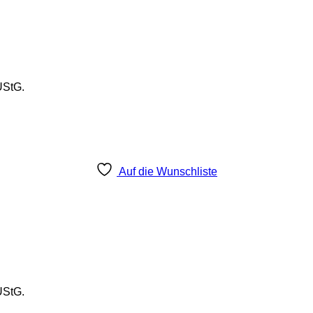
UStG.
Auf die Wunschliste
UStG.