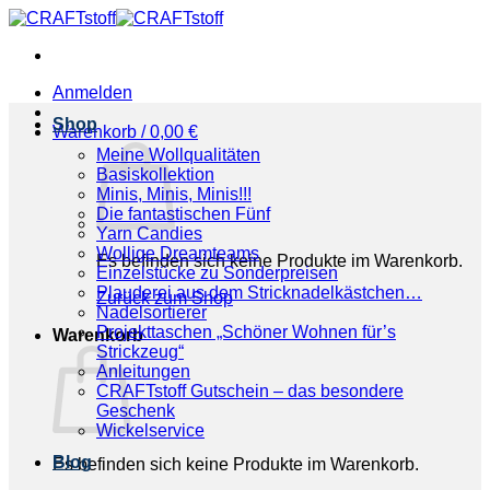
Zum
Inhalt
springen
Anmelden
Shop
Warenkorb /
0,00
€
Meine Wollqualitäten
Basiskollektion
Minis, Minis, Minis!!!
Die fantastischen Fünf
Yarn Candies
Wollige Dreamteams
Es befinden sich keine Produkte im Warenkorb.
Einzelstücke zu Sonderpreisen
Plauderei aus dem Stricknadelkästchen…
Zurück zum Shop
Nadelsortierer
Projekttaschen „Schöner Wohnen für’s
Warenkorb
Strickzeug“
Anleitungen
CRAFTstoff Gutschein – das besondere
Geschenk
Wickelservice
Blog
Es befinden sich keine Produkte im Warenkorb.