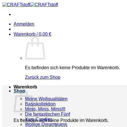
Zum
Inhalt
springen
Anmelden
Warenkorb /
0,00
€
Es befinden sich keine Produkte im Warenkorb.
Zurück zum Shop
Warenkorb
Shop
Meine Wollqualitäten
Basiskollektion
Minis, Minis, Minis!!!
Die fantastischen Fünf
Yarn Candies
Es befinden sich keine Produkte im Warenkorb.
Wollige Dreamteams