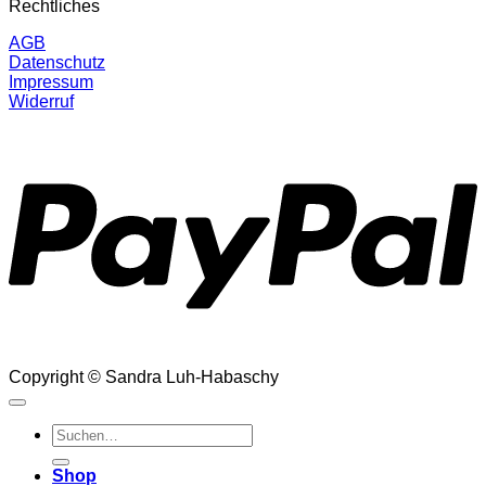
Rechtliches
AGB
Datenschutz
Impressum
Widerruf
P
Copyright © Sandra Luh-Habaschy
Suchen
nach:
Shop