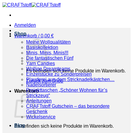
Zum
Inhalt
springen
Anmelden
Shop
Warenkorb /
0,00
€
Meine Wollqualitäten
Basiskollektion
Minis, Minis, Minis!!!
Die fantastischen Fünf
Yarn Candies
Wollige Dreamteams
Es befinden sich keine Produkte im Warenkorb.
Einzelstücke zu Sonderpreisen
Plauderei aus dem Stricknadelkästchen…
Zurück zum Shop
Nadelsortierer
Projekttaschen „Schöner Wohnen für’s
Warenkorb
Strickzeug“
Anleitungen
CRAFTstoff Gutschein – das besondere
Geschenk
Wickelservice
Blog
Es befinden sich keine Produkte im Warenkorb.