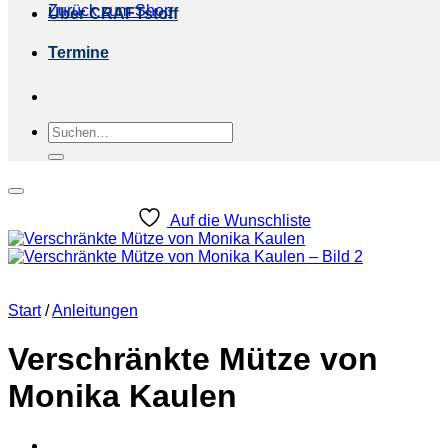
Zurück zum Shop
Über CRAFTstoff
Termine
Suchen
nach:
Auf die Wunschliste
Start
/
Anleitungen
Verschränkte Mütze von
Monika Kaulen