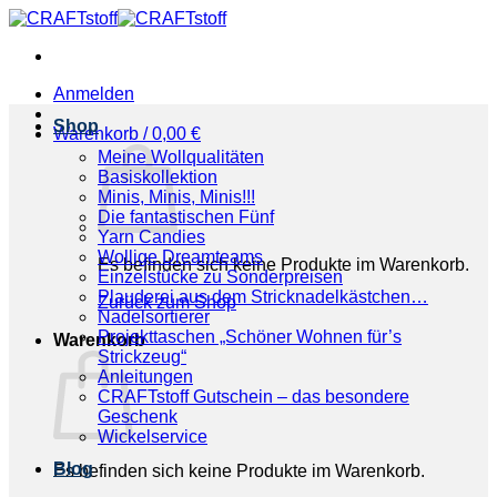
Zum
Inhalt
springen
Anmelden
Shop
Warenkorb /
0,00
€
Meine Wollqualitäten
Basiskollektion
Minis, Minis, Minis!!!
Die fantastischen Fünf
Yarn Candies
Wollige Dreamteams
Es befinden sich keine Produkte im Warenkorb.
Einzelstücke zu Sonderpreisen
Plauderei aus dem Stricknadelkästchen…
Zurück zum Shop
Nadelsortierer
Projekttaschen „Schöner Wohnen für’s
Warenkorb
Strickzeug“
Anleitungen
CRAFTstoff Gutschein – das besondere
Geschenk
Wickelservice
Blog
Es befinden sich keine Produkte im Warenkorb.