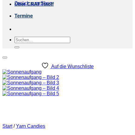
Zurück zum Shop
Über CRAFTstoff
Termine
Suchen
nach:
Auf die Wunschliste
Start
/
Yarn Candies