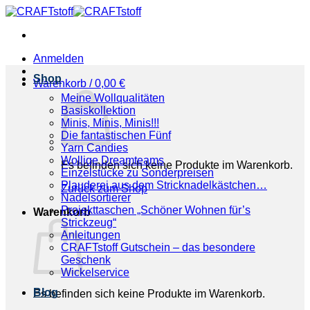
Zum
Inhalt
springen
Anmelden
Shop
Warenkorb /
0,00
€
Meine Wollqualitäten
Basiskollektion
Minis, Minis, Minis!!!
Die fantastischen Fünf
Yarn Candies
Wollige Dreamteams
Es befinden sich keine Produkte im Warenkorb.
Einzelstücke zu Sonderpreisen
Plauderei aus dem Stricknadelkästchen…
Zurück zum Shop
Nadelsortierer
Projekttaschen „Schöner Wohnen für’s
Warenkorb
Strickzeug“
Anleitungen
CRAFTstoff Gutschein – das besondere
Geschenk
Wickelservice
Blog
Es befinden sich keine Produkte im Warenkorb.