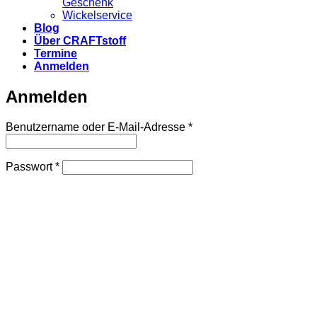
Geschenk
Wickelservice
Blog
Über CRAFTstoff
Termine
Anmelden
Anmelden
Erforderlich
Benutzername oder E-Mail-Adresse
*
Erforderlich
Passwort
*
Angemeldet bleiben
Anmelden
Passwort vergessen?
Registrieren
Erforderlich
Benutzername
*