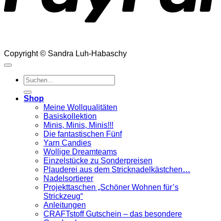
Copyright © Sandra Luh-Habaschy
Suchen
nach:
Shop
Meine Wollqualitäten
Basiskollektion
Minis, Minis, Minis!!!
Die fantastischen Fünf
Yarn Candies
Wollige Dreamteams
Einzelstücke zu Sonderpreisen
Plauderei aus dem Stricknadelkästchen…
Nadelsortierer
Projekttaschen „Schöner Wohnen für’s
Strickzeug“
Anleitungen
CRAFTstoff Gutschein – das besondere