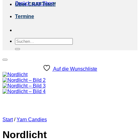
Zurück zum Shop
Über CRAFTstoff
Termine
Suchen
nach:
Auf die Wunschliste
Start
/
Yarn Candies
Nordlicht