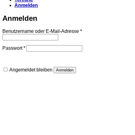
Anmelden
Anmelden
Erforderlich
Benutzername oder E-Mail-Adresse
*
Erforderlich
Passwort
*
Angemeldet bleiben
Anmelden
Passwort vergessen?
Registrieren
Erforderlich
Benutzername
*
Erforderlich
E-Mail-Adresse
*
Erforderlich
Passwort
*