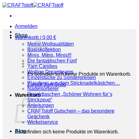
Zum
Inhalt
springen
Anmelden
Shop
Warenkorb /
0,00
€
Meine Wollqualitäten
Basiskollektion
Minis, Minis, Minis!!!
Die fantastischen Fünf
Yarn Candies
Wollige Dreamteams
Es befinden sich keine Produkte im Warenkorb.
Einzelstücke zu Sonderpreisen
Plauderei aus dem Stricknadelkästchen…
Zurück zum Shop
Nadelsortierer
Projekttaschen „Schöner Wohnen für’s
Warenkorb
Strickzeug“
Anleitungen
CRAFTstoff Gutschein – das besondere
Geschenk
Wickelservice
Blog
Es befinden sich keine Produkte im Warenkorb.