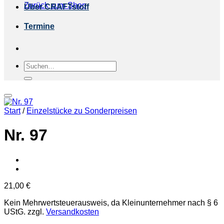
Zurück zum Shop
Über CRAFTstoff
Termine
Suchen
nach:
Auf die Wunschliste
Start
/
Einzelstücke zu Sonderpreisen
Nr. 97
21,00
€
Kein Mehrwertsteuerausweis, da Kleinunternehmer nach § 6
UStG.
zzgl.
Versandkosten