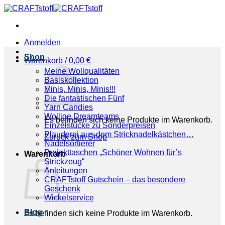
Zum
Inhalt
springen
Anmelden
Shop
Warenkorb /
0,00
€
Meine Wollqualitäten
Basiskollektion
Minis, Minis, Minis!!!
Die fantastischen Fünf
Yarn Candies
Wollige Dreamteams
Es befinden sich keine Produkte im Warenkorb.
Einzelstücke zu Sonderpreisen
Plauderei aus dem Stricknadelkästchen…
Zurück zum Shop
Nadelsortierer
Projekttaschen „Schöner Wohnen für’s
Warenkorb
Strickzeug“
Anleitungen
CRAFTstoff Gutschein – das besondere
Geschenk
Wickelservice
Blog
Es befinden sich keine Produkte im Warenkorb.