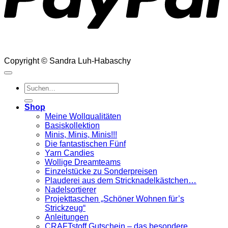
Copyright © Sandra Luh-Habaschy
Suchen
nach:
Shop
Meine Wollqualitäten
Basiskollektion
Minis, Minis, Minis!!!
Die fantastischen Fünf
Yarn Candies
Wollige Dreamteams
Einzelstücke zu Sonderpreisen
Plauderei aus dem Stricknadelkästchen…
Nadelsortierer
Projekttaschen „Schöner Wohnen für’s
Strickzeug“
Anleitungen
CRAFTstoff Gutschein – das besondere