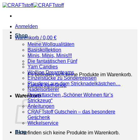
Zum
Inhalt
springen
Anmelden
Shop
Warenkorb /
0,00
€
Meine Wollqualitäten
Basiskollektion
Minis, Minis, Minis!!!
Die fantastischen Fünf
Yarn Candies
Wollige Dreamteams
Es befinden sich keine Produkte im Warenkorb.
Einzelstücke zu Sonderpreisen
Plauderei aus dem Stricknadelkästchen…
Zurück zum Shop
Nadelsortierer
Projekttaschen „Schöner Wohnen für’s
Warenkorb
Strickzeug“
Anleitungen
CRAFTstoff Gutschein – das besondere
Geschenk
Wickelservice
Blog
Es befinden sich keine Produkte im Warenkorb.