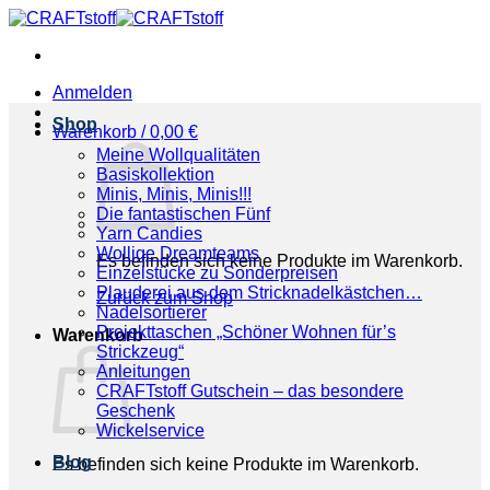
Zum
Inhalt
springen
Anmelden
Shop
Warenkorb /
0,00
€
Meine Wollqualitäten
Basiskollektion
Minis, Minis, Minis!!!
Die fantastischen Fünf
Yarn Candies
Wollige Dreamteams
Es befinden sich keine Produkte im Warenkorb.
Einzelstücke zu Sonderpreisen
Plauderei aus dem Stricknadelkästchen…
Zurück zum Shop
Nadelsortierer
Projekttaschen „Schöner Wohnen für’s
Warenkorb
Strickzeug“
Anleitungen
CRAFTstoff Gutschein – das besondere
Geschenk
Wickelservice
Blog
Es befinden sich keine Produkte im Warenkorb.