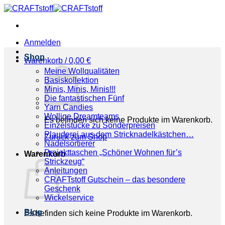
Zum
Inhalt
springen
Anmelden
Shop
Warenkorb /
0,00
€
Meine Wollqualitäten
Basiskollektion
Minis, Minis, Minis!!!
Die fantastischen Fünf
Yarn Candies
Wollige Dreamteams
Es befinden sich keine Produkte im Warenkorb.
Einzelstücke zu Sonderpreisen
Plauderei aus dem Stricknadelkästchen…
Zurück zum Shop
Nadelsortierer
Projekttaschen „Schöner Wohnen für’s
Warenkorb
Strickzeug“
Anleitungen
CRAFTstoff Gutschein – das besondere
Geschenk
Wickelservice
Blog
Es befinden sich keine Produkte im Warenkorb.