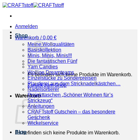
Zum
Inhalt
springen
Anmelden
Shop
Warenkorb /
0,00
€
Meine Wollqualitäten
Basiskollektion
Minis, Minis, Minis!!!
Die fantastischen Fünf
Yarn Candies
Wollige Dreamteams
Es befinden sich keine Produkte im Warenkorb.
Einzelstücke zu Sonderpreisen
Plauderei aus dem Stricknadelkästchen…
Zurück zum Shop
Nadelsortierer
Projekttaschen „Schöner Wohnen für’s
Warenkorb
Strickzeug“
Anleitungen
CRAFTstoff Gutschein – das besondere
Geschenk
Wickelservice
Blog
Es befinden sich keine Produkte im Warenkorb.