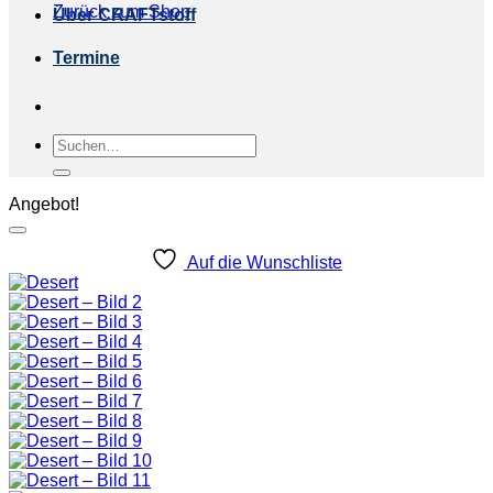
Zurück zum Shop
Über CRAFTstoff
Termine
Suchen
nach:
Angebot!
Auf die Wunschliste