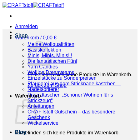
Zum
Inhalt
springen
Anmelden
Shop
Warenkorb /
0,00
€
Meine Wollqualitäten
Basiskollektion
Minis, Minis, Minis!!!
Die fantastischen Fünf
Yarn Candies
Wollige Dreamteams
Es befinden sich keine Produkte im Warenkorb.
Einzelstücke zu Sonderpreisen
Plauderei aus dem Stricknadelkästchen…
Zurück zum Shop
Nadelsortierer
Projekttaschen „Schöner Wohnen für’s
Warenkorb
Strickzeug“
Anleitungen
CRAFTstoff Gutschein – das besondere
Geschenk
Wickelservice
Blog
Es befinden sich keine Produkte im Warenkorb.