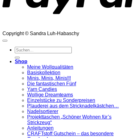
Copyright © Sandra Luh-Habaschy
Suchen
nach:
Shop
Meine Wollqualitäten
Basiskollektion
Minis, Minis, Minis!!!
Die fantastischen Fünf
Yarn Candies
Wollige Dreamteams
Einzelstücke zu Sonderpreisen
Plauderei aus dem Stricknadelkästchen…
Nadelsortierer
Projekttaschen „Schöner Wohnen für’s
Strickzeug“
Anleitungen
CRAFTstoff Gutschein – das besondere