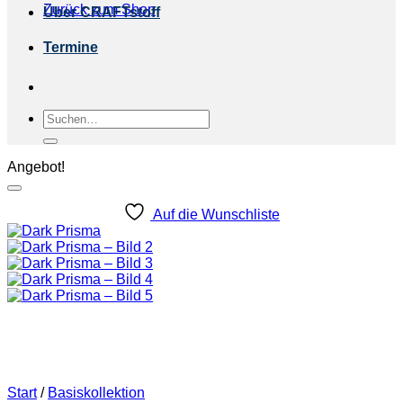
Zurück zum Shop
Über CRAFTstoff
Termine
Suchen
nach:
Angebot!
Auf die Wunschliste
Start
/
Basiskollektion