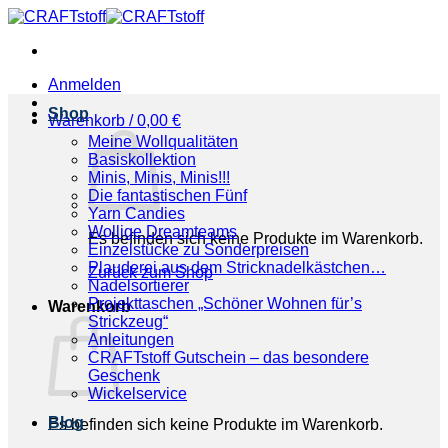
Zum
Inhalt
springen
Anmelden
Shop
Warenkorb /
0,00
€
Meine Wollqualitäten
Basiskollektion
Minis, Minis, Minis!!!
Die fantastischen Fünf
Yarn Candies
Wollige Dreamteams
Es befinden sich keine Produkte im Warenkorb.
Einzelstücke zu Sonderpreisen
Plauderei aus dem Stricknadelkästchen…
Zurück zum Shop
Nadelsortierer
Projekttaschen „Schöner Wohnen für’s
Warenkorb
Strickzeug“
Anleitungen
CRAFTstoff Gutschein – das besondere
Geschenk
Wickelservice
Blog
Es befinden sich keine Produkte im Warenkorb.