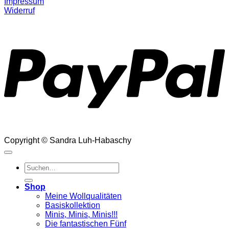
Impressum
Widerruf
P
Copyright © Sandra Luh-Habaschy
Suchen
nach:
Shop
Meine Wollqualitäten
Basiskollektion
Minis, Minis, Minis!!!
Die fantastischen Fünf