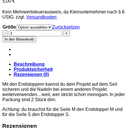
5,00
€
Kein Mehrwertsteuerausweis, da Kleinunternehmer nach § 6
UStG.
zzgl.
Versandkosten
Größe
Zurücksetzen
ChiaoGoo
Endstopper
In den Warenkorb
M
(Mini),
S
(Small)
und
Beschreibung
L
Produktsicherheit
(Large)
Rezensionen (0)
Menge
Mit den Endstoppern kannst du dein Projekt auf dem Seil
sicheren und die Nadeln bei einem anderen Projekt
weiterverwenden…weil, wer strickt schon monogam. In jeder
Packung sind 2 Stück drin.
Achtung: du brauchst für die Seile M den Endstopper M und
für die Seile S den Endstopper S.
Rezensionen