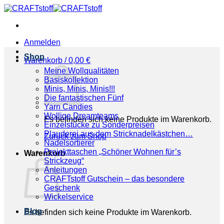
Zum
Inhalt
springen
Anmelden
Shop
Warenkorb /
0,00
€
Meine Wollqualitäten
Basiskollektion
Minis, Minis, Minis!!!
Die fantastischen Fünf
Yarn Candies
Wollige Dreamteams
Es befinden sich keine Produkte im Warenkorb.
Einzelstücke zu Sonderpreisen
Plauderei aus dem Stricknadelkästchen…
Zurück zum Shop
Nadelsortierer
Projekttaschen „Schöner Wohnen für’s
Warenkorb
Strickzeug“
Anleitungen
CRAFTstoff Gutschein – das besondere
Geschenk
Wickelservice
Blog
Es befinden sich keine Produkte im Warenkorb.