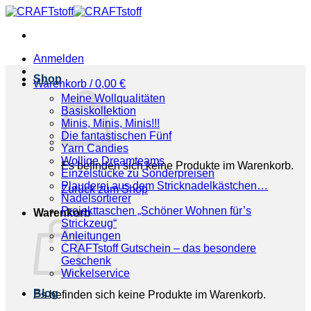
Zum
Inhalt
springen
Anmelden
Shop
Warenkorb /
0,00
€
Meine Wollqualitäten
Basiskollektion
Minis, Minis, Minis!!!
Die fantastischen Fünf
Yarn Candies
Wollige Dreamteams
Es befinden sich keine Produkte im Warenkorb.
Einzelstücke zu Sonderpreisen
Plauderei aus dem Stricknadelkästchen…
Zurück zum Shop
Nadelsortierer
Projekttaschen „Schöner Wohnen für’s
Warenkorb
Strickzeug“
Anleitungen
CRAFTstoff Gutschein – das besondere
Geschenk
Wickelservice
Blog
Es befinden sich keine Produkte im Warenkorb.