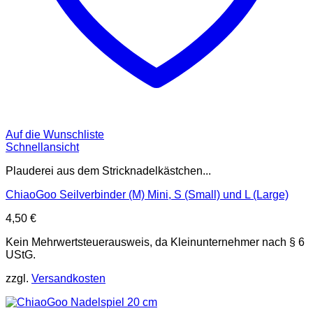
Auf die Wunschliste
Schnellansicht
Plauderei aus dem Stricknadelkästchen...
ChiaoGoo Seilverbinder (M) Mini, S (Small) und L (Large)
4,50
€
Kein Mehrwertsteuerausweis, da Kleinunternehmer nach § 6
UStG.
zzgl.
Versandkosten