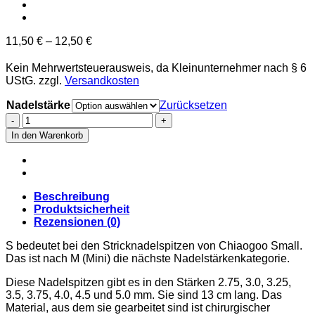
11,50
€
–
12,50
€
Kein Mehrwertsteuerausweis, da Kleinunternehmer nach § 6
UStG.
zzgl.
Versandkosten
Nadelstärke
Zurücksetzen
Chiaogoo
Twist
In den Warenkorb
Nadelspitzen
S
(Small
-
Nadelspitzen
Beschreibung
von
Produktsicherheit
2.75
Rezensionen (0)
mm
bis
S bedeutet bei den Stricknadelspitzen von Chiaogoo Small.
5
Das ist nach M (Mini) die nächste Nadelstärkenkategorie.
mm)
Diese Nadelspitzen gibt es in den Stärken 2.75, 3.0, 3.25,
13
3.5, 3.75, 4.0, 4.5 und 5.0 mm. Sie sind 13 cm lang. Das
mm
Material, aus dem sie gearbeitet sind ist chirurgischer
Menge