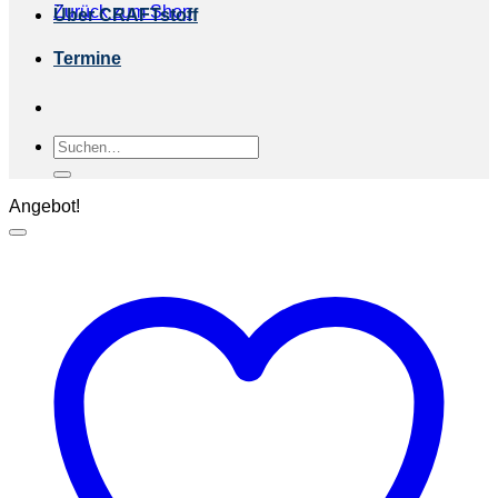
Zurück zum Shop
Über CRAFTstoff
Termine
Suchen
nach:
Angebot!