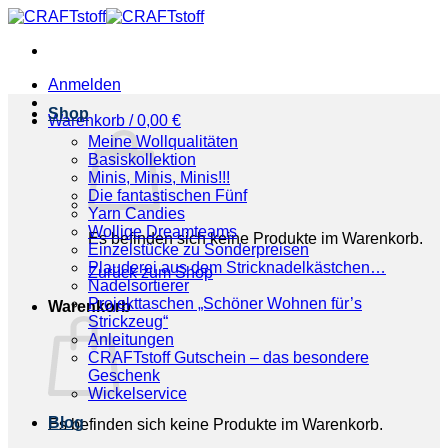
Zum
Inhalt
springen
Anmelden
Shop
Warenkorb /
0,00
€
Meine Wollqualitäten
Basiskollektion
Minis, Minis, Minis!!!
Die fantastischen Fünf
Yarn Candies
Wollige Dreamteams
Es befinden sich keine Produkte im Warenkorb.
Einzelstücke zu Sonderpreisen
Plauderei aus dem Stricknadelkästchen…
Zurück zum Shop
Nadelsortierer
Projekttaschen „Schöner Wohnen für’s
Warenkorb
Strickzeug“
Anleitungen
CRAFTstoff Gutschein – das besondere
Geschenk
Wickelservice
Blog
Es befinden sich keine Produkte im Warenkorb.