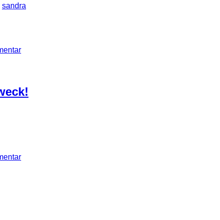
n
sandra
mentar
weck!
mentar