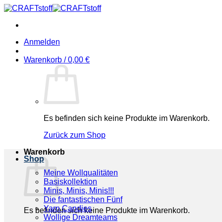
Zum
Inhalt
springen
Anmelden
Warenkorb /
0,00
€
Es befinden sich keine Produkte im Warenkorb.
Zurück zum Shop
Warenkorb
Shop
Meine Wollqualitäten
Basiskollektion
Minis, Minis, Minis!!!
Die fantastischen Fünf
Yarn Candies
Es befinden sich keine Produkte im Warenkorb.
Wollige Dreamteams