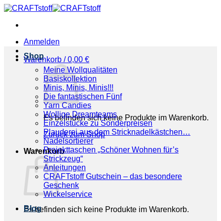
Zum
Inhalt
springen
Anmelden
Shop
Warenkorb /
0,00
€
Meine Wollqualitäten
Basiskollektion
Minis, Minis, Minis!!!
Die fantastischen Fünf
Yarn Candies
Wollige Dreamteams
Es befinden sich keine Produkte im Warenkorb.
Einzelstücke zu Sonderpreisen
Plauderei aus dem Stricknadelkästchen…
Zurück zum Shop
Nadelsortierer
Projekttaschen „Schöner Wohnen für’s
Warenkorb
Strickzeug“
Anleitungen
CRAFTstoff Gutschein – das besondere
Geschenk
Wickelservice
Blog
Es befinden sich keine Produkte im Warenkorb.