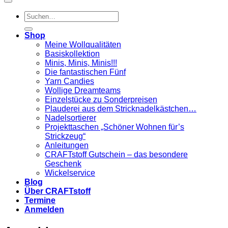
Suchen
nach:
Shop
Meine Wollqualitäten
Basiskollektion
Minis, Minis, Minis!!!
Die fantastischen Fünf
Yarn Candies
Wollige Dreamteams
Einzelstücke zu Sonderpreisen
Plauderei aus dem Stricknadelkästchen…
Nadelsortierer
Projekttaschen „Schöner Wohnen für’s
Strickzeug“
Anleitungen
CRAFTstoff Gutschein – das besondere
Geschenk
Wickelservice
Blog
Über CRAFTstoff
Termine
Anmelden