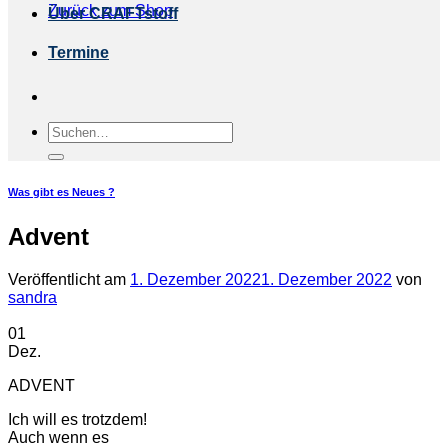
Zurück zum Shop
Über CRAFTstoff
Termine
Suchen
nach:
Was gibt es Neues ?
Advent
Veröffentlicht am
1. Dezember 2022
1. Dezember 2022
von
sandra
01
Dez.
ADVENT
Ich will es trotzdem!
Auch wenn es