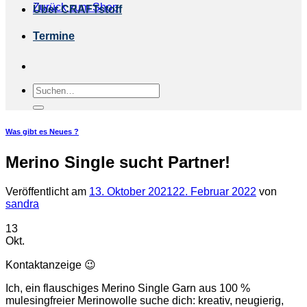
Zurück zum Shop
Über CRAFTstoff
Termine
Suchen
nach:
Was gibt es Neues ?
Merino Single sucht Partner!
Veröffentlicht am
13. Oktober 2021
22. Februar 2022
von
sandra
13
Okt.
Kontaktanzeige 😉
Ich, ein flauschiges Merino Single Garn aus 100 %
mulesingfreier Merinowolle suche dich: kreativ, neugierig,