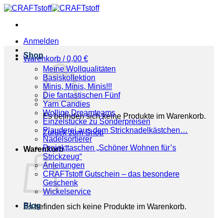
Zum
Inhalt
springen
Anmelden
Shop
Warenkorb /
0,00
€
Meine Wollqualitäten
Basiskollektion
Minis, Minis, Minis!!!
Die fantastischen Fünf
Yarn Candies
Wollige Dreamteams
Es befinden sich keine Produkte im Warenkorb.
Einzelstücke zu Sonderpreisen
Plauderei aus dem Stricknadelkästchen…
Zurück zum Shop
Nadelsortierer
Projekttaschen „Schöner Wohnen für’s
Warenkorb
Strickzeug“
Anleitungen
CRAFTstoff Gutschein – das besondere
Geschenk
Wickelservice
Blog
Es befinden sich keine Produkte im Warenkorb.