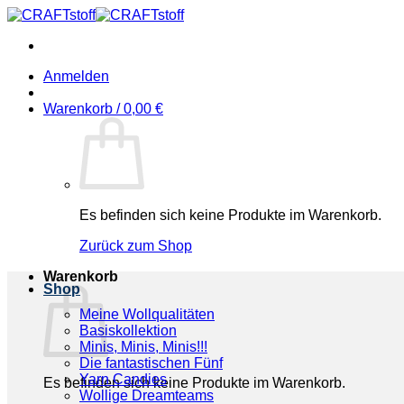
Zum
Inhalt
springen
Anmelden
Warenkorb /
0,00
€
Es befinden sich keine Produkte im Warenkorb.
Zurück zum Shop
Warenkorb
Shop
Meine Wollqualitäten
Basiskollektion
Minis, Minis, Minis!!!
Die fantastischen Fünf
Yarn Candies
Es befinden sich keine Produkte im Warenkorb.
Wollige Dreamteams