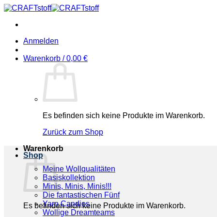
Zum
Inhalt
springen
Anmelden
Warenkorb /
0,00
€
Es befinden sich keine Produkte im Warenkorb.
Zurück zum Shop
Warenkorb
Shop
Meine Wollqualitäten
Basiskollektion
Minis, Minis, Minis!!!
Die fantastischen Fünf
Yarn Candies
Es befinden sich keine Produkte im Warenkorb.
Wollige Dreamteams