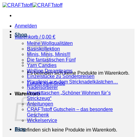
Zum
Inhalt
springen
Anmelden
Shop
Warenkorb /
0,00
€
Meine Wollqualitäten
Basiskollektion
Minis, Minis, Minis!!!
Die fantastischen Fünf
Yarn Candies
Wollige Dreamteams
Es befinden sich keine Produkte im Warenkorb.
Einzelstücke zu Sonderpreisen
Plauderei aus dem Stricknadelkästchen…
Zurück zum Shop
Nadelsortierer
Projekttaschen „Schöner Wohnen für’s
Warenkorb
Strickzeug“
Anleitungen
CRAFTstoff Gutschein – das besondere
Geschenk
Wickelservice
Blog
Es befinden sich keine Produkte im Warenkorb.