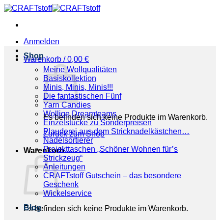
Zum
Inhalt
springen
Anmelden
Shop
Warenkorb /
0,00
€
Meine Wollqualitäten
Basiskollektion
Minis, Minis, Minis!!!
Die fantastischen Fünf
Yarn Candies
Wollige Dreamteams
Es befinden sich keine Produkte im Warenkorb.
Einzelstücke zu Sonderpreisen
Plauderei aus dem Stricknadelkästchen…
Zurück zum Shop
Nadelsortierer
Projekttaschen „Schöner Wohnen für’s
Warenkorb
Strickzeug“
Anleitungen
CRAFTstoff Gutschein – das besondere
Geschenk
Wickelservice
Blog
Es befinden sich keine Produkte im Warenkorb.