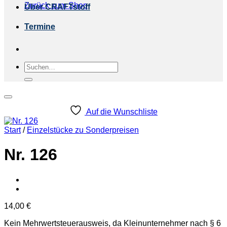
Zurück zum Shop
Über CRAFTstoff
Termine
Suchen
nach:
Auf die Wunschliste
Start
/
Einzelstücke zu Sonderpreisen
Nr. 126
14,00
€
Kein Mehrwertsteuerausweis, da Kleinunternehmer nach § 6