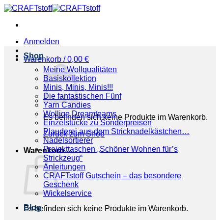
Zum
Inhalt
springen
Anmelden
Shop
Warenkorb /
0,00
€
Meine Wollqualitäten
Basiskollektion
Minis, Minis, Minis!!!
Die fantastischen Fünf
Yarn Candies
Wollige Dreamteams
Es befinden sich keine Produkte im Warenkorb.
Einzelstücke zu Sonderpreisen
Plauderei aus dem Stricknadelkästchen…
Zurück zum Shop
Nadelsortierer
Projekttaschen „Schöner Wohnen für’s
Warenkorb
Strickzeug“
Anleitungen
CRAFTstoff Gutschein – das besondere
Geschenk
Wickelservice
Blog
Es befinden sich keine Produkte im Warenkorb.