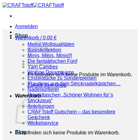
Zum
Inhalt
springen
Anmelden
Shop
Warenkorb /
0,00
€
Meine Wollqualitäten
Basiskollektion
Minis, Minis, Minis!!!
Die fantastischen Fünf
Yarn Candies
Wollige Dreamteams
Es befinden sich keine Produkte im Warenkorb.
Einzelstücke zu Sonderpreisen
Plauderei aus dem Stricknadelkästchen…
Zurück zum Shop
Nadelsortierer
Projekttaschen „Schöner Wohnen für’s
Warenkorb
Strickzeug“
Anleitungen
CRAFTstoff Gutschein – das besondere
Geschenk
Wickelservice
Blog
Es befinden sich keine Produkte im Warenkorb.