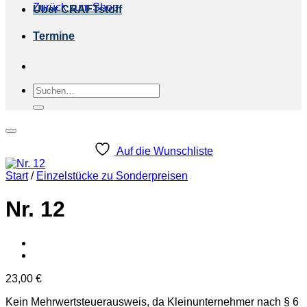
Zurück zum Shop
Über CRAFTstoff
Termine
Suchen
nach:
Auf die Wunschliste
Start
/
Einzelstücke zu Sonderpreisen
Nr. 12
23,00
€
Kein Mehrwertsteuerausweis, da Kleinunternehmer nach § 6