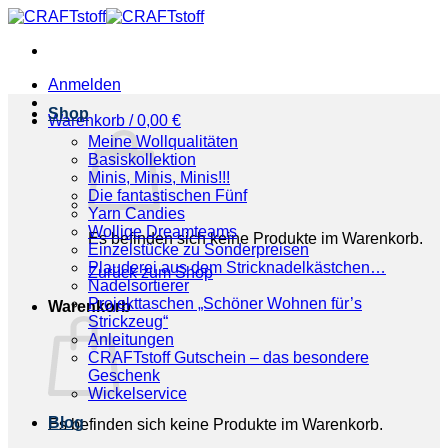
Zum
Inhalt
springen
Anmelden
Shop
Warenkorb /
0,00
€
Meine Wollqualitäten
Basiskollektion
Minis, Minis, Minis!!!
Die fantastischen Fünf
Yarn Candies
Wollige Dreamteams
Es befinden sich keine Produkte im Warenkorb.
Einzelstücke zu Sonderpreisen
Plauderei aus dem Stricknadelkästchen…
Zurück zum Shop
Nadelsortierer
Projekttaschen „Schöner Wohnen für’s
Warenkorb
Strickzeug“
Anleitungen
CRAFTstoff Gutschein – das besondere
Geschenk
Wickelservice
Blog
Es befinden sich keine Produkte im Warenkorb.