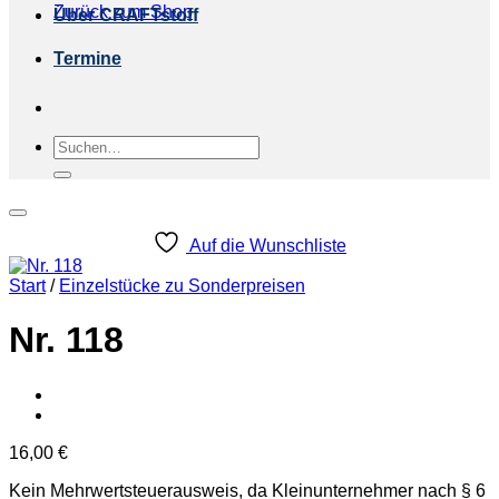
Zurück zum Shop
Über CRAFTstoff
Termine
Suchen
nach:
Auf die Wunschliste
Start
/
Einzelstücke zu Sonderpreisen
Nr. 118
16,00
€
Kein Mehrwertsteuerausweis, da Kleinunternehmer nach § 6