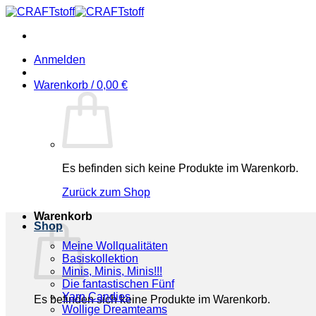
Zum
Inhalt
springen
Anmelden
Warenkorb /
0,00
€
Es befinden sich keine Produkte im Warenkorb.
Zurück zum Shop
Warenkorb
Shop
Meine Wollqualitäten
Basiskollektion
Minis, Minis, Minis!!!
Die fantastischen Fünf
Yarn Candies
Es befinden sich keine Produkte im Warenkorb.
Wollige Dreamteams