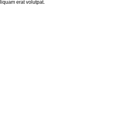
iquam erat volutpat.
P