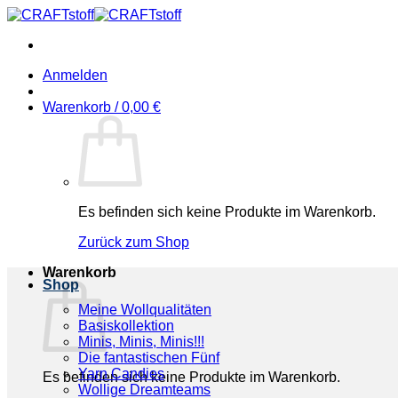
Zum
Inhalt
springen
Anmelden
Warenkorb /
0,00
€
Es befinden sich keine Produkte im Warenkorb.
Zurück zum Shop
Warenkorb
Shop
Meine Wollqualitäten
Basiskollektion
Minis, Minis, Minis!!!
Die fantastischen Fünf
Yarn Candies
Es befinden sich keine Produkte im Warenkorb.
Wollige Dreamteams