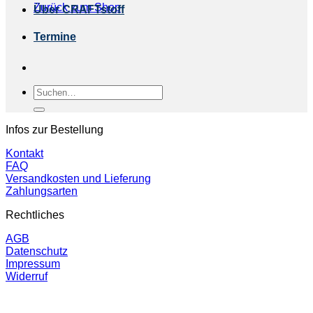
Zurück zum Shop
Über CRAFTstoff
Termine
Suchen
nach:
Infos zur Bestellung
Kontakt
FAQ
Versandkosten und Lieferung
Zahlungsarten
Rechtliches
AGB
Datenschutz
Impressum
Widerruf
P