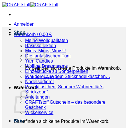
Zum
Inhalt
springen
Anmelden
Shop
Warenkorb /
0,00
€
Meine Wollqualitäten
Basiskollektion
Minis, Minis, Minis!!!
Die fantastischen Fünf
Yarn Candies
Wollige Dreamteams
Es befinden sich keine Produkte im Warenkorb.
Einzelstücke zu Sonderpreisen
Plauderei aus dem Stricknadelkästchen…
Zurück zum Shop
Nadelsortierer
Projekttaschen „Schöner Wohnen für’s
Warenkorb
Strickzeug“
Anleitungen
CRAFTstoff Gutschein – das besondere
Geschenk
Wickelservice
Blog
Es befinden sich keine Produkte im Warenkorb.